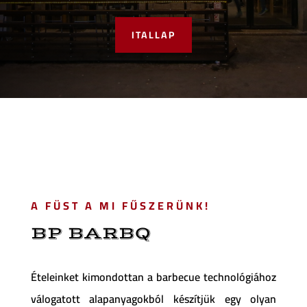
ITALLAP
A FÜST A MI FŰSZERÜNK!
BP BARBQ
Ételeinket kimondottan a barbecue technológiához
válogatott alapanyagokból készítjük egy olyan