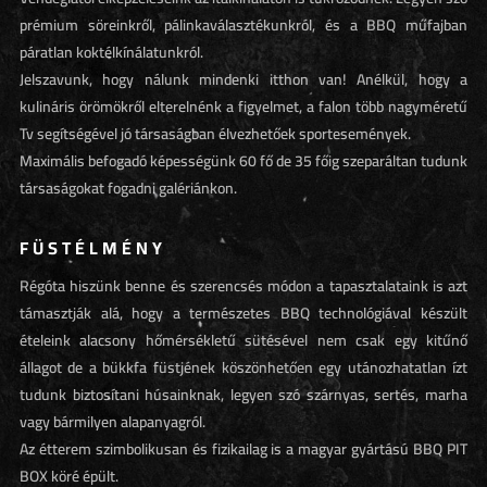
prémium söreinkről, pálinkaválasztékunkról, és a BBQ műfajban
páratlan koktélkínálatunkról.
Jelszavunk, hogy nálunk mindenki itthon van! Anélkül, hogy a
kulináris örömökről elterelnénk a figyelmet, a falon több nagyméretű
Tv segítségével jó társaságban élvezhetőek sportesemények.
Maximális befogadó képességünk 60 fő de 35 főig szeparáltan tudunk
társaságokat fogadni galériánkon.
FÜSTÉLMÉNY
Régóta hiszünk benne és szerencsés módon a tapasztalataink is azt
támasztják alá, hogy a természetes BBQ technológiával készült
ételeink alacsony hőmérsékletű sütésével nem csak egy kitűnő
állagot de a bükkfa füstjének köszönhetően egy utánozhatatlan ízt
tudunk biztosítani húsainknak, legyen szó szárnyas, sertés, marha
vagy bármilyen alapanyagról.
Az étterem szimbolikusan és fizikailag is a magyar gyártású BBQ PIT
BOX köré épült.