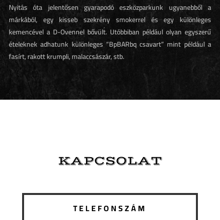
Nyitás óta jelentősen gyarapodó eszközparkunk ugyanebből a
márkából, egy kisseb szekrény smokerrel és egy különleges
kemencével a D-Ovennel bővült. Utóbbiban például olyan egyszerű
ételeknek adhatunk különleges “BpBARbq csavart” mint például a
fasírt, rakott krumpli, malaccsászár, stb.
KAPCSOLAT
TELEFONSZÁM