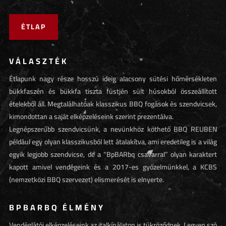
ÉTLAP
VÁLASZTÉK
Étlapunk nagy része hosszú ideig alacsony sütési hőmérsékleten
bükkfaszén és bükkfa tiszta füstjén sült húsokból összeállított
ételekből áll. Megtalálhatóak klasszikus BBQ fogások és szendvicsek,
kimondottan a saját elképzeléseink szerint prezentálva.
Legnépszerűbb szendvicsünk, a nevünkhöz köthető BBQ REUBEN
például egy olyan klasszikusból lett átalakítva, ami eredetileg is a világ
egyik legjobb szendvicse, de a “BpBARbq csavarral” olyan karaktert
kapott amivel vendégeink és a 2017-es győzelmünkkel, a KCBS
(nemzetközi BBQ szervezet) elismerését is elnyerte.
BPBARBQ ÉLMÉNY
Vendéglátói elképzeléseink az italkínálaton is tükröződnek. Legyen szó