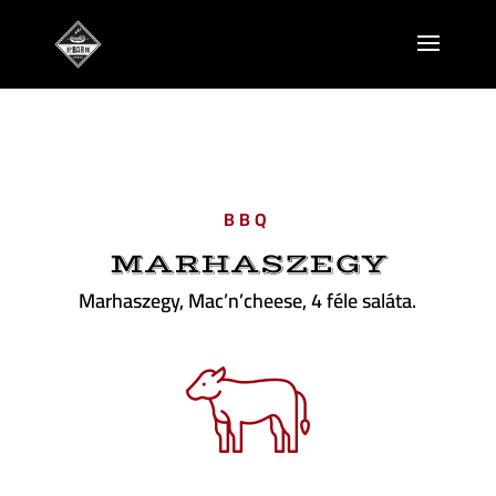
BBQ
MARHASZEGY
Marhaszegy, Mac’n’cheese, 4 féle saláta.