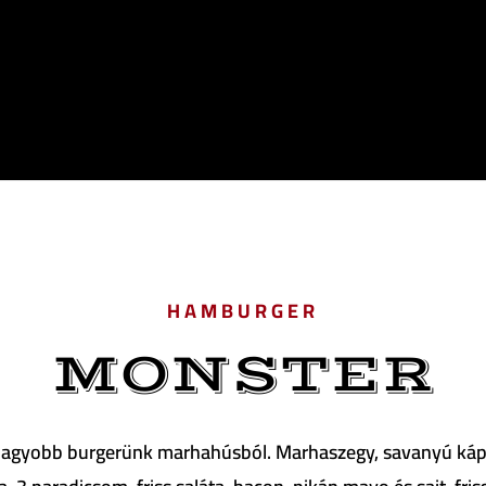
HAMBURGER
MONSTER
nagyobb burgerünk marhahúsból. Marhaszegy, savanyú káp