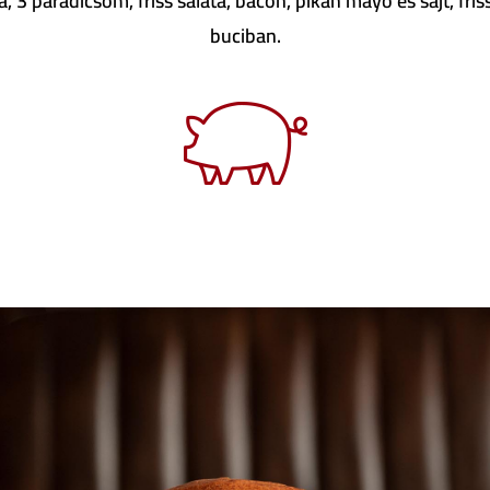
 3 paradicsom, friss saláta, bacon, pikán mayo és sajt, fris
buciban.