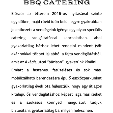
BBQ CATERING
Először az étterem 2016-os nyitásával szinte
egyidőben, majd rövid időn belül, egyre gyakrabban
jelentkezett a vendégeink igénye egy olyan speciális
catering szolgáltatással kapcsolatban, ahol
gyakorlatilag házhoz lehet rendelni mindent (sőt
akár sokkal többet is) abból a fajta vendéglátásból,
amit az Akácfa utcai “bázison” igyekszünk kínálni.
Emiatt a faszenes, fatüzeléses és sok más,
mobilizálható berendezésre épülő eszközparkunkat
gyakorlatilag évek óta fejlesztjük, hogy egy átlagos
kitelepülős vendéglátáshoz képest izgalmas ízeket
és a szokásos könnyed hangulatot tudjuk
biztosítani, gyakorlatilag bármilyen helyszínen.