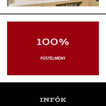
100
%
FÜSTÉLMÉNY
INFÓK