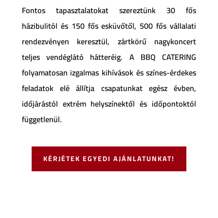
Fontos tapasztalatokat szereztünk 30 fős
házibulitól és 150 fős esküvőtől, 500 fős vállalati
rendezvényen keresztül, zártkörű nagykoncert
teljes vendéglátó hátteréig.
A BBQ CATERING
folyamatosan izgalmas kihívások és színes-érdekes
feladatok elé állítja csapatunkat egész évben,
időjárástól extrém helyszínektől és időpontoktól
függetlenül.
KÉRJÉTEK EGYEDI AJÁNLATUNKAT!